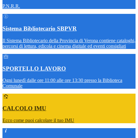
P.N.R.R.
Sistema Bibliotecario SBPVR
Il Sistema Bibliotecario della Provincia di Verona contiene cataloghi,
percorsi di lettura, edicola e cinema digitale ed eventi consigliati
SPORTELLO LAVORO
Ogni lunedì dalle ore 11:00 alle ore 13:30 presso la Biblioteca
Comunale
CALCOLO IMU
Ecco come puoi calcolare il tuo IMU