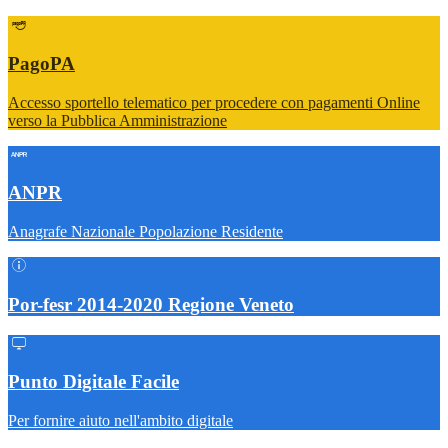
PagoPA
Accesso sportello telematico per procedere con pagamenti Online
verso la Pubblica Amministrazione
ANPR
Anagrafe Nazionale Popolazione Residente
Por-fesr 2014-2020 Regione Veneto
Punto Digitale Facile
Per fornire aiuto nell'ambito digitale