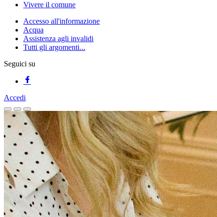
Vivere il comune
Accesso all'informazione
Acqua
Assistenza agli invalidi
Tutti gli argomenti...
Seguici su
Accedi
Homepage